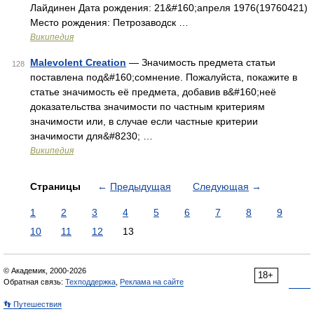
Лайдинен Дата рождения: 21&#160;апреля 1976(19760421)
Место рождения: Петрозаводск …
Википедия
Malevolent Creation
— Значимость предмета статьи
128
поставлена под&#160;сомнение. Пожалуйста, покажите в
статье значимость её предмета, добавив в&#160;неё
доказательства значимости по частным критериям
значимости или, в случае если частные критерии
значимости для&#8230; …
Википедия
Страницы
←
Предыдущая
Следующая
→
1
2
3
4
5
6
7
8
9
10
11
12
13
© Академик, 2000-2026
18+
Обратная связь:
Техподдержка
,
Реклама на сайте
👣 Путешествия